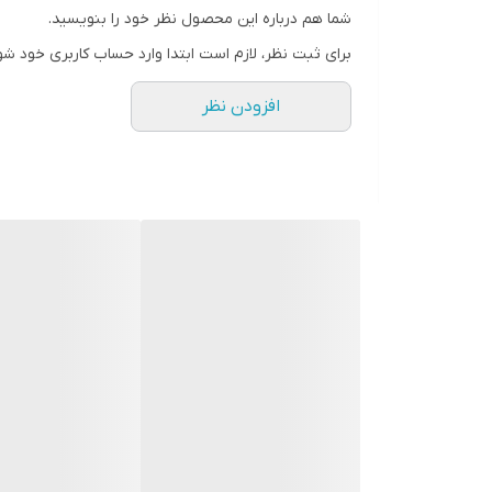
در صورت هرگونه سوال با شماره 09123463161 تماس حاصل فرمایید.
شما هم درباره این محصول نظر خود را بنویسید.
-----------------------------------------------------------------
برای ثبت نظر، لازم است ابتدا وارد حساب کاربری خود شو
آینه - آینه بک لایت - آینه رینگ لایت - آینه دکوراتیو - 
افزودن نظر
محسن حسینی-