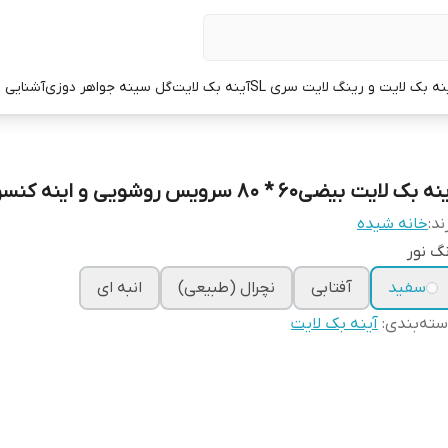
نه بک لایت و رینگ لایت سری SL
آینه بک لایت
گل سینه جواهر دوزی
آشنایی با
ه بک لایت بیضی60 * 80 سرویس روشویی و اینه کنسول
ند:
خانه شیده
گ نور
سفید
آفتابی
نچرال (طبیعی)
انبه ای
ته‌بندی
:
آینه بک لایت