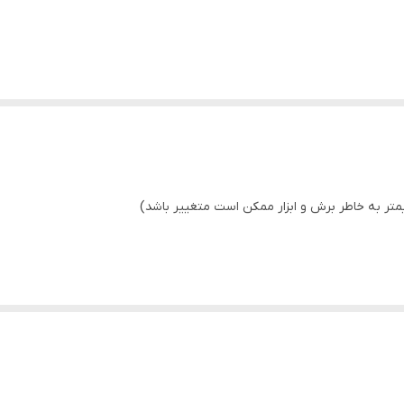
ای جا کفشی و اتاق خواب و ...
ده ، تاچ و یا ضدبخاربودن و همچنین نور پشت آینه انتخاب شود .