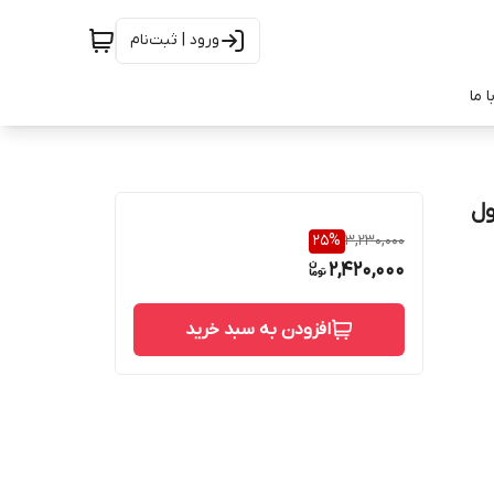
ورود | ثبت‌نام
 ما
25
%
3,230,000
2,420,000
افزودن به سبد خرید