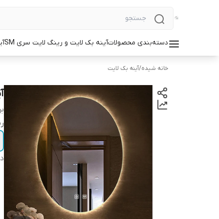
دسته‌بندی محصولات
آینه بک لایت و رینگ لایت سری SM
آی
خانه شیده
/
آینه بک لایت
آین
بر
رن
دس