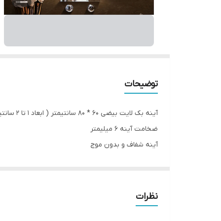
توضیحات
آینه بک لایت بیضی 60 * 80 سانتیمتر ( ابعاد 1 تا 2 سانتیمتر به خاطر برش و ابزار ممکن است متغییر باشد)
ضخامت آینه 6 میلیمتر
آینه شفاف و بدون موج
دارای نور سفید و آفتابی
مناسب جهت روشویی ، سرویس ؛ حمام ، بالای کنسول ، بال
لطفا دقت شود در هنگام ثبت سفارش نوع آینه اعم از سا
نظرات
مدت زمان تحویل تا ۶ روز کاری با توجه به موجودی انبار میباشد.