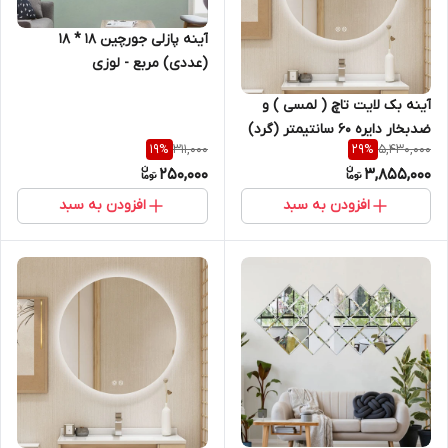
آینه پازلی جورچین ۱۸ * ۱۸
(عددی) مربع - لوزی
آینه بک لایت تاچ ( لمسی ) و
ضدبخار دایره 60 سانتیمتر (گرد)
311,000
5,430,000
19
%
29
%
مناسب روشویی سرویس
250,000
3,855,000
بهداشتی و اینه کنسول
افزودن به سبد
افزودن به سبد