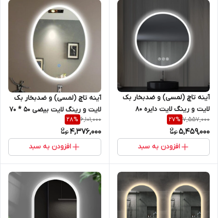
آینه تاچ (لمسی) و ضدبخار بک
آینه تاچ (لمسی) و ضدبخار بک
لایت و رینگ لایت دایره 80
لایت و رینگ لایت بیضی 50 * 70
6,101,000
7,557,000
28
%
27
%
سانتیمتر ( گرد ) مناسب
سانتیمتر مناسب سرویس
4,376,000
5,459,000
سرویس روشویی و اینه کنسول
روشویی و اینه کنسول سری sl
سری sl
افزودن به سبد
افزودن به سبد