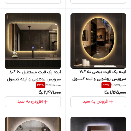
آینه بک لایت بیضی 50 *70
آینه بک لایت مستطیل 60 *80
سرویس روشویی و اینه کنسول
سرویس روشویی و اینه کنسول
3,245,000
2,559,000
23
%
23
%
2,471,000
1,965,000
افزودن به سبد
افزودن به سبد