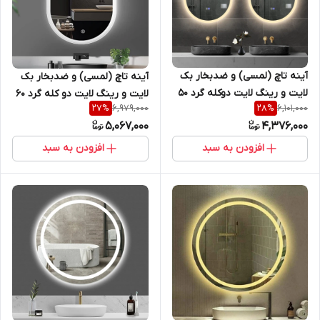
آینه تاچ (لمسی) و ضدبخار بک
آینه تاچ (لمسی) و ضدبخار بک
لایت و رینگ لایت دوکله گرد 50
لایت و رینگ لایت دو کله گرد 60
6,979,000
6,101,000
27
%
28
%
* 70 (بیضی - کپسولی) مناسب
* 80 (بیضی - کپسولی) مناسب
5,067,000
4,376,000
سرویس روشویی و اینه کنسول
سرویس روشویی و اینه کنسول
سری sl
سری sl
افزودن به سبد
افزودن به سبد