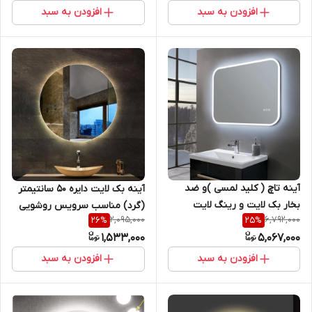
بهداشتی و اینه کنسول سری
بالای کنسول سری sm
افزودن به سبد
افزودن به سبد
sm کپی
آینه تاچ ( کلید لمسی )و ضد
آینه بک لایت دایره 50 سانتیمتر
بخار بک لایت و رینگ لایت
(گرد) مناسب سرویس روشویی
2,095,000
6,792,000
26
%
25
%
مستطیل 60 *80 مناسب
و اینه کنسول
1,533,000
5,067,000
روشویی سرویس بهداشتی و
اینه کنسول سری sl
افزودن به سبد
افزودن به سبد