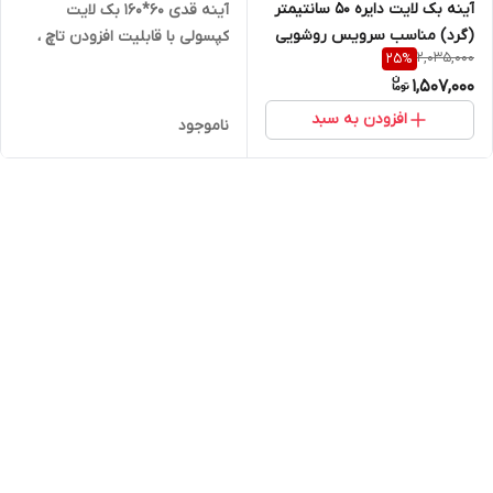
آینه بک لایت دایره 50 سانتیمتر
آینه قدی ۶۰*۱۶۰ بک لایت
(گرد) مناسب سرویس روشویی
کپسولی با قابلیت افزودن تاچ ،
2,035,000
25
%
و اینه کنسول
ضد بخار و سنسور حرکتی
1,507,000
افزودن به سبد
ناموجود