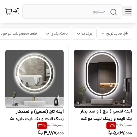
جدیدترین
برندها
دسته‌بندی
فقط محصولات موجود
آینه لمسی ( تاچ ) و ضد بخار
آینه تاچ (لمسی) و ضدبخار
بک لایت و رینگ لایت دو کله
رینگ لایت و بک لایت دایره 50
5,958,000
6,979,000
34
%
27
%
گرد 60 * 80 (بیضی - کپسولی)
سانتیمتر ( گرد) مناسب جهت
3,877,000
5,067,000
مناسب روشویی سرویس
روشویی سرویس بهداشتی و