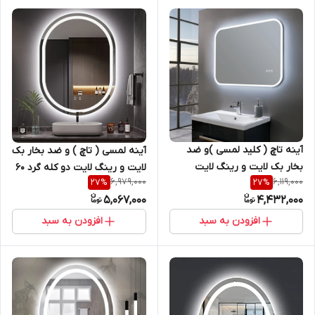
آینه تاچ ( کلید لمسی )و ضد
آینه لمسی ( تاچ ) و ضد بخار بک
بخار بک لایت و رینگ لایت
لایت و رینگ لایت دو کله گرد 60
6,979,000
6,119,000
27
%
27
%
مستطیل 50 *70 مناسب
* 80 (بیضی - کپسولی) مناسب
5,067,000
4,432,000
روشویی سرویس بهداشتی و
روشویی سرویس بهداشتی و
اینه کنسول سری sl
اینه کنسول سری sm
افزودن به سبد
افزودن به سبد