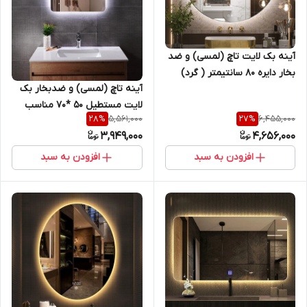
آینه بک لایت تاچ (لمسی) و ضد
بخار دایره 80 سانتیمتر ( گرد)
آینه تاچ (لمسی) و ضدبخار بک
مناسب سرویس روشویی و اینه
لایت مستطیل 50 *70 مناسب
کنسول
5,561,000
6,455,000
28
%
27
%
سرویس روشویی و اینه کنسول
3,949,000
4,656,000
افزودن به سبد
افزودن به سبد