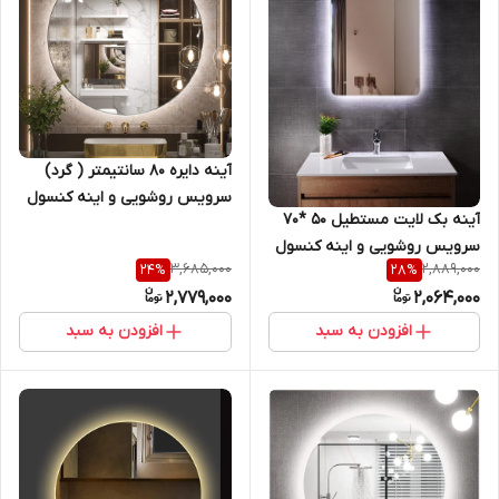
آینه دایره 80 سانتیمتر ( گرد)
سرویس روشویی و اینه کنسول
آینه بک لایت مستطیل 50 *70
سرویس روشویی و اینه کنسول
3,685,000
2,889,000
24
%
28
%
2,779,000
2,064,000
افزودن به سبد
افزودن به سبد