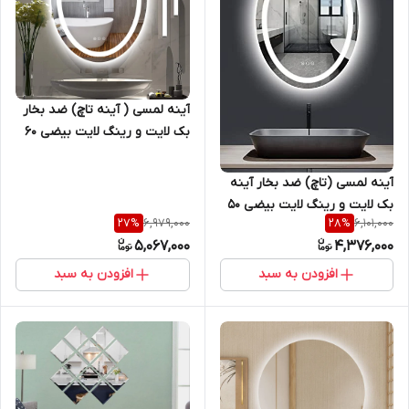
آینه لمسی ( آینه تاچ) ضد بخار
بک لایت و رینگ لایت بیضی 60
* 80 سانتیمتر سری sm مناسب
روشویی سرویس بهداشتی و
آینه لمسی (تاچ) ضد بخار آینه
آینه حمام و اینه کنسول
بک لایت و رینگ لایت بیضی 50
6,979,000
6,101,000
27
%
28
%
* 70 سانتیمتر مناسب روشویی
5,067,000
4,376,000
سرویس بهداشتی و اینه کنسول
سری sm
افزودن به سبد
افزودن به سبد