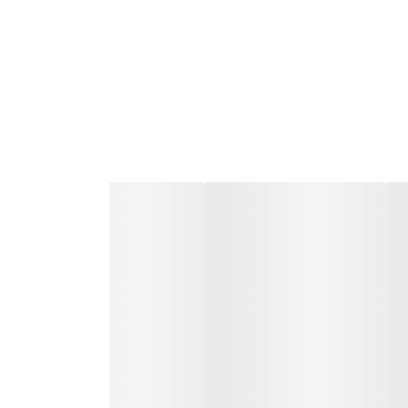
 - آینه دیجی کالا - آینه با سلام - خانه شیده - سید