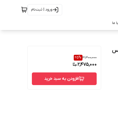
ورود | ثبت‌نام
 ما
تر سرویس
25
%
3,300,000
2,475,000
افزودن به سبد خرید