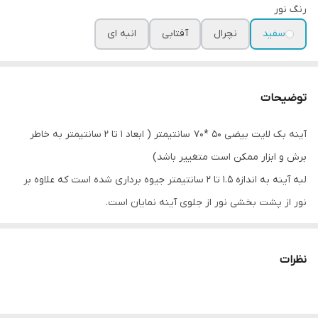
رنگ نور
سفید
نچرال
آفتابی
انبه ای
توضیحات
آینه بک لایت بیضی 50 *70 سانتیمتر ( ابعاد 1 تا 2 سانتیمتر به خاطر
برش و ابزار ممکن است متغییر باشد)
لبه آینه به اندازه 1.5 تا 2 سانتیمتر جیوه برداری شده است که علاوه بر
نور از پشت بخشی نور از جلوی آینه نمایان است.
ضخامت آینه 6 میلیمتر
آینه شفاف و بدون موج
نظرات
دارای نور سفید و آفتابی
بسته بندی کارتن و یونولیت
امکان ارسال به سراسر ایران با پست