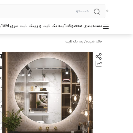
دسته‌بندی محصولات
آینه بک لایت و رینگ لایت سری SM
آی
خانه شیده
/
آینه بک لایت
م
بر
رن
کا
دس