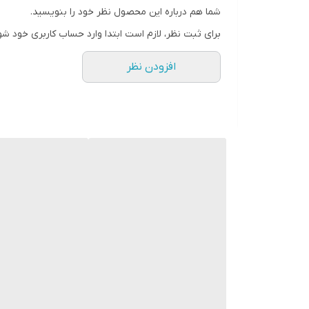
لطفا دقت شود در هنگام ثبت سفارش نوع آینه اعم از سا
شما هم درباره این محصول نظر خود را بنویسید.
مدت زمان تحویل تا ۶ روز کاری با توجه به موجودی انبار میباشد.
برای ثبت نظر، لازم است ابتدا وارد حساب کاربری خود شو
در صورت هرگونه سوال با شماره 09123463161 تماس حاصل فرمایید.
افزودن نظر
-----------------------------------------------------------------
آینه - آینه بک لایت - آینه رینگ لایت - آینه دکوراتیو - 
محسن حسینی-