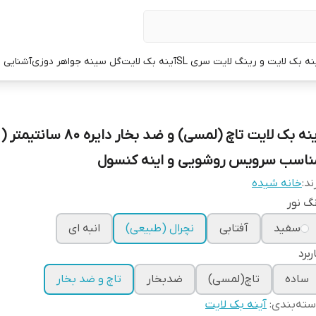
نه بک لایت و رینگ لایت سری SL
آینه بک لایت
گل سینه جواهر دوزی
آشنایی با
آینه بک لایت تاچ (لمسی) و ضد بخار دایره 80
ناسب سرویس روشویی و اینه کنسول
ند:
خانه شیده
گ نور
سفید
آفتابی
نچرال (طبیعی)
انبه ای
ربرد
ساده
تاچ(لمسی)
ضدبخار
تاچ و ضد بخار
ته‌بندی
:
آینه بک لایت