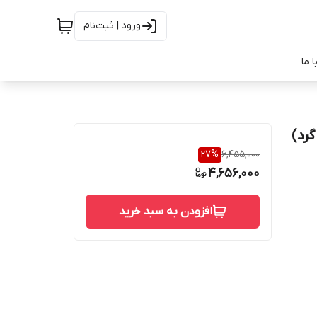
ورود | ثبت‌نام
 ما
 سانتیمتر ( گرد)
27
%
6,455,000
4,656,000
افزودن به سبد خرید