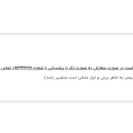
ش به صورت تک با پشتیبانی با شماره 09123463161 تماس حاصل فرمایید.
ای جا کفشی و اتاق خواب و ...