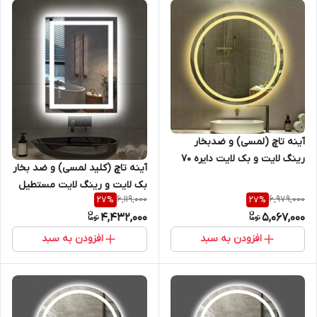
آینه تاچ (لمسی) و ضدبخار
رینگ لایت و بک لایت دایره 70
آینه تاچ (کلید لمسی) و ضد بخار
سانتیمتر ( گرد) مناسب جهت
بک لایت و رینگ لایت مستطیل
روشویی سرویس بهداشتی و
6,119,000
6,979,000
27
%
27
%
50 *70 مناسب روشویی سرویس
بالای کنسول سری sm
4,432,000
5,067,000
بهداشتی و اینه کنسول سری
sm
افزودن به سبد
افزودن به سبد