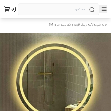
خانه شیده
/
آینه رینگ لایت و بک لایت سری SM