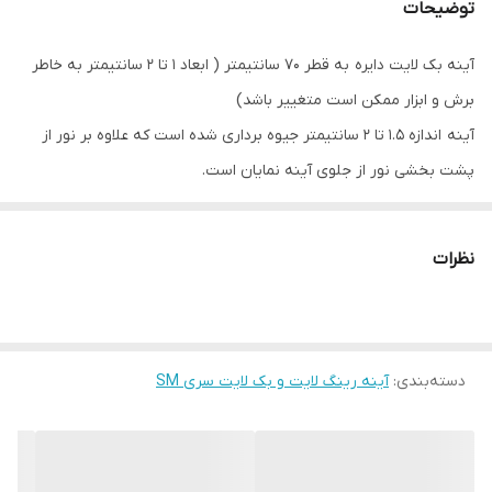
توضیحات
آینه بک لایت دایره به قطر 70 سانتیمتر ( ابعاد 1 تا 2 سانتیمتر به خاطر
برش و ابزار ممکن است متغییر باشد)
آینه اندازه 1.5 تا 2 سانتیمتر جیوه برداری شده است که علاوه بر نور از
پشت بخشی نور از جلوی آینه نمایان است.
ضخامت آینه 6 میلیمتر
آینه شفاف و بدون موج
نظرات
دارای نور سفید و آفتابی
بسته بندی کارتن و یونولیت
امکان ارسال به سراسر ایران با پست
دسته‌بندی
:
آینه رینگ لایت و بک لایت سری SM
مناسب جهت روشویی سرویس بهداشتی ، سرویس ؛ حمام ، بالای
کنسول ، بالای جا کفشی و اتاق خواب و ...
دقت شود در هنگام ثبت سفارش نوع آینه اعم از ساده ، تاچ و ضدبخار
بودن و همچنین رنگ نور پشت آینه انتخاب شود .