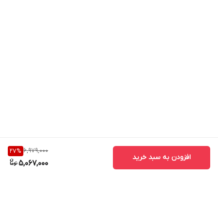
6,979,000
27
%
افزودن به سبد خرید
5,067,000