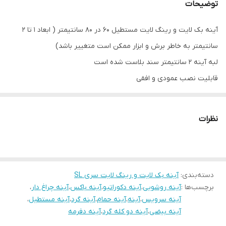
توضیحات
آینه بک لایت و رینگ لایت مستطیل 60 در 80 سانتیمتر ( ابعاد 1 تا 2
سانتیمتر به خاطر برش و ابزار ممکن است متغییر باشد)
لبه آینه 2 سانتیمتر سند بلاست شده است
قابلیت نصب عمودی و افقی
ضخامت آینه 6 میلیمتر
آینه شفاف و بدون موج
نظرات
دارای نور سفید و آفتابی
مناسب جهت روشویی ، سرویس ؛ حمام ، بالای کنسول ، بالای جا کفشی و
اتاق خواب و ...
دسته‌بندی
:
آینه بک لایت و رینگ لایت سری SL
دقت شود جهت سفارش نوع آینه اعم از ساده ، لمسی یا ضدبخار بودن و
برچسب‌ها :
آینه روشویی
،
آینه دکوراتیو
،
آینه باکس
،
آینه چراغ دار
،
نور پشت آینه انتخاب شود
آینه سرویس
،
آینه
،
آینه حمام
،
آینه گرد
،
آینه مستطیل
،
مدت زمان تحویل تا ۶ روز کاری با توجه به موجودی انبار
آینه بیضی
،
آینه دو کله گرد
،
آینه دفرمه
در صورت هرگونه سوال با شماره 09123463161 تماس حاصل فرمایید.