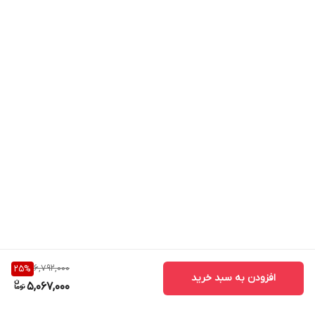
6,792,000
25
%
افزودن به سبد خرید
5,067,000