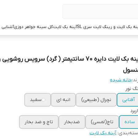
نه بک لایت و رینگ لایت سری SL
آینه بک لایت
گل سینه جواهر دوزی
آشنایی با
آینه بک لایت دایره 70 سانتیمتر ( گرد) سرویس روشویی
نسول
ند:
خانه شیده
گ نور
آفتابی
نچرال (طبیعی)
انبه ای
سفید
ربرد
ساده
تاچ(لمسی)
ضدبخار
تاچ و ضد بخار
ته‌بندی
:
آینه بک لایت