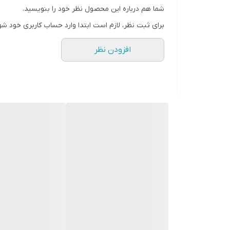
در صورت هرگونه سوال با شماره 09123463161 تماس حاصل فرمایید.
شما هم درباره این محصول نظر خود را بنویسید.
-----------------------------------------------------------------
برای ثبت نظر، لازم است ابتدا وارد حساب کاربری خود شو
آینه - آینه بک لایت - آینه رینگ لایت - آینه دکوراتیو - 
افزودن نظر
محسن حسینی-