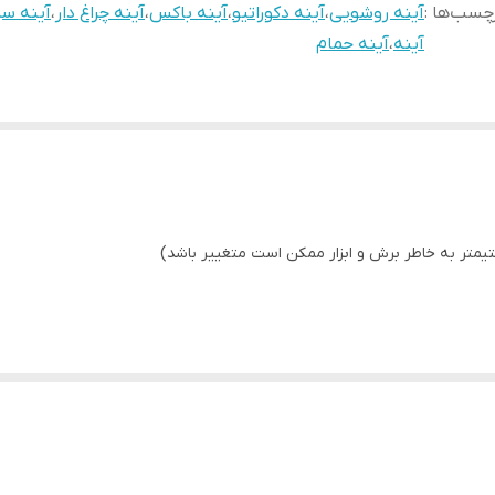
چسب‌ها :
آینه روشویی
،
آینه دکوراتیو
،
آینه باکس
،
آینه چراغ دار
،
آینه س
آینه
،
آینه حمام
ای جا کفشی و اتاق خواب و ...
ده ، تاچ و یا ضدبخاربودن و همچنین نور پشت آینه انتخاب شود .