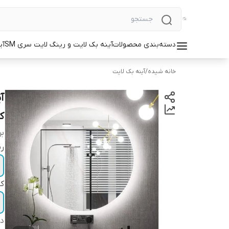
دسته‌بندی محصولات
آینه بک لایت و رینگ لایت سری SM
آی
خانه شیده
/
آینه بک لایت
ک
بر
رن
کا
دس