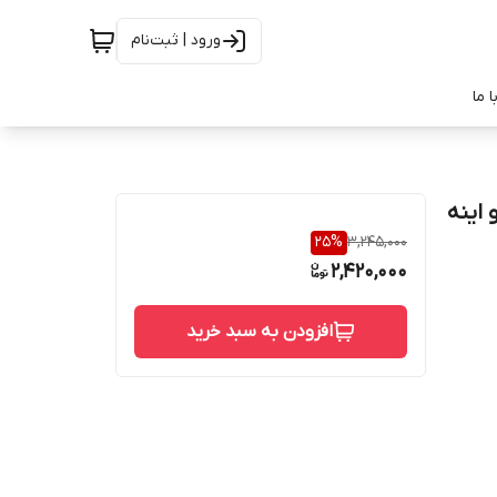
ورود | ثبت‌نام
 ما
 و اینه
25
%
3,245,000
2,420,000
افزودن به سبد خرید