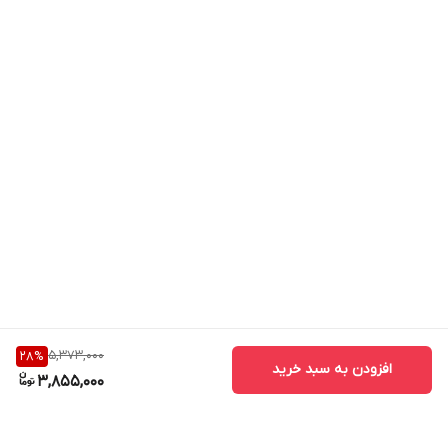
5,373,000
28
%
افزودن به سبد خرید
3,855,000