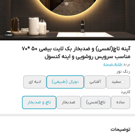
آینه تاچ(لمسی) و ضدبخار بک لایت بیضی 50 *70
مناسب سرویس روشویی و اینه کنسول
برند:
خانه شیده
رنگ نور
سفید
آفتابی
نچرال (طبیعی)
انبه ای
کاربرد
ساده
تاچ(لمسی)
ضدبخار
تاچ و ضدبخار
توضیحات