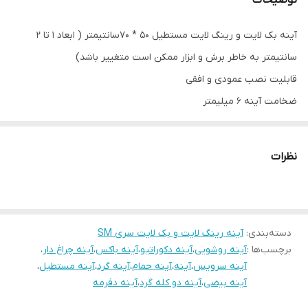
آینه بک لایت و رینگ لایت مستطیل 50 * 70سانتیمتر ( ابعاد 1 تا 2
سانتیمتر به خاطر برش و ابزار ممکن است متغییر باشد)
قابلیت نصب عمودی و افقی
ضخامت آینه 6 میلیمتر
آینه شفاف و بدون موج
دارای نور سفید و آفتابی
نظرات
مناسب جهت روشویی ، سرویس ؛ حمام ، بالای کنسول ، بالای جا کفشی و
اتاق خواب و ...
دقت شود در هنگام ثبت سفارش نوع آینه اعم از ساده ، تاچ و یا
دسته‌بندی
:
آینه رینگ لایت و بک لایت سری SM
ضد بخار بودن و رنگ نور پشت آینه انتخاب شود .
برچسب‌ها :
آینه روشویی
،
آینه دکوراتیو
،
آینه باکس
،
آینه چراغ دار
،
زمان تحویل تا ۶ روز کاری با توجه به موجودی انبار میباشد .
آینه سرویس
،
آینه
،
آینه حمام
،
آینه گرد
،
آینه مستطیل
،
در صورت هرگونه سوال با شماره 09123463161 تماس حاصل فرمایید.
آینه بیضی
،
آینه دو کله گرد
،
آینه دفرمه
-----------------------------------------------------------------------------------