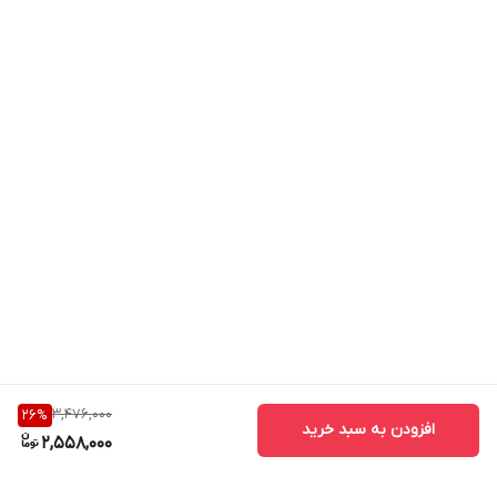
3,476,000
26
%
افزودن به سبد خرید
2,558,000